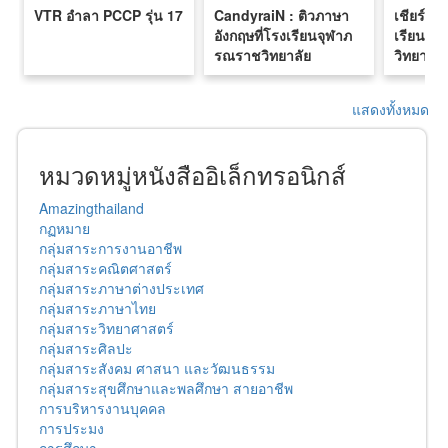
VTR อำลา PCCP รุ่น 17
CandyraiN : ติวภาษา
เชียร์ลี
อังกฤษที่โรงเรียนจุฬาภ
เรียนจุ
รณราชวิทยาลัย
วิทยาลัย
ปทุมธานี
แสดงทั้งหมด
หมวดหมู่หนังสืออิเล็กทรอนิกส์
Amazingthailand
กฏหมาย
กลุ่มสาระการงานอาชีพ
กลุ่มสาระคณิตศาสตร์
กลุ่มสาระภาษาต่างประเทศ
กลุ่มสาระภาษาไทย
กลุ่มสาระวิทยาศาสตร์
กลุ่มสาระศิลปะ
กลุ่มสาระสังคม ศาสนา และวัฒนธรรม
กลุ่มสาระสุขศึกษาและพลศึกษา สายอาชีพ
การบริหารงานบุคคล
การประมง